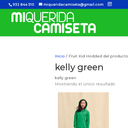
932 844 510
miqueridacamiseta@gmail.com
Inicio
/ Fruit Kid Hodded del producto 
kelly green
kelly green
Mostrando el único resultado