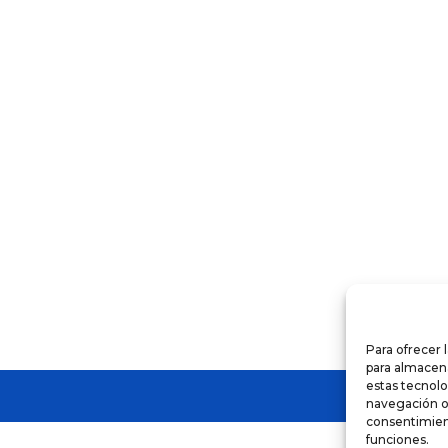
o
s
s.
s
Para ofrecer 
para almacena
estas tecnol
navegación o l
consentimient
funciones.