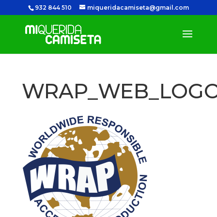
932 844 510
miqueridacamiseta@gmail.com
WRAP_WEB_LOG