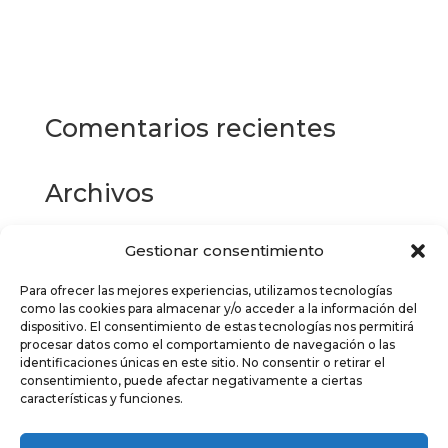
Este
producto
Seleccionar opciones
tiene
múltiples
variantes.
Las
Comentarios recientes
opciones
se
pueden
Archivos
elegir
en
la
Gestionar consentimiento
Categorías
página
de
Para ofrecer las mejores experiencias, utilizamos tecnologías
No hay categorías
como las cookies para almacenar y/o acceder a la información del
producto
dispositivo. El consentimiento de estas tecnologías nos permitirá
Meta
procesar datos como el comportamiento de navegación o las
identificaciones únicas en este sitio. No consentir o retirar el
Acceder
consentimiento, puede afectar negativamente a ciertas
características y funciones.
Feed de entradas
Feed de comentarios