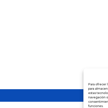
o
s
s.
s
Para ofrecer 
para almacena
estas tecnol
navegación o l
consentimient
funciones.