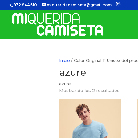
932 844 510
miqueridacamiseta@gmail.com
Inicio
/ Color Original T Unisex del pro
azure
azure
Mostrando los 2 resultados