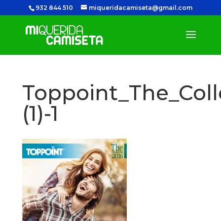
932 844 510
miqueridacamiseta@gmail.com
Toppoint_The_Coll
(1)-1