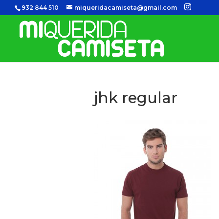
932 844 510
miqueridacamiseta@gmail.com
jhk regular