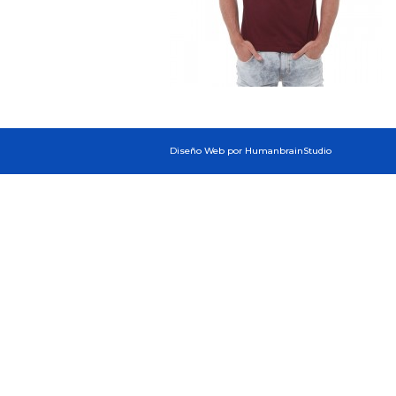
Diseño Web por HumanbrainStudio