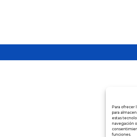
Para ofrecer 
para almacena
estas tecnol
navegación o l
consentimient
funciones.