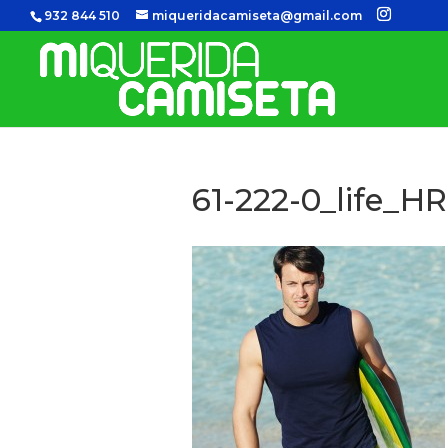
932 844 510
miqueridacamiseta@gmail.com
61-222-0_life_HR