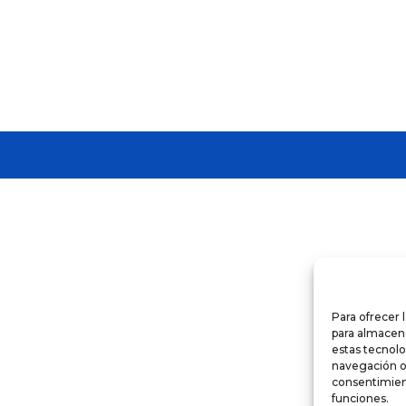
Para ofrecer 
para almacena
estas tecnol
navegación o l
consentimient
funciones.