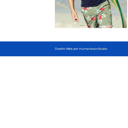
Diseño Web por HumanbrainStudio