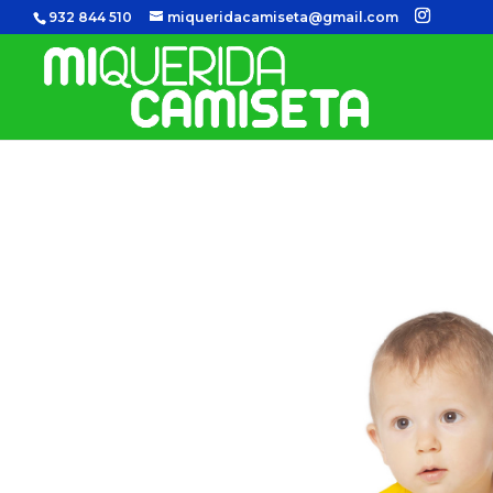
932 844 510
miqueridacamiseta@gmail.com