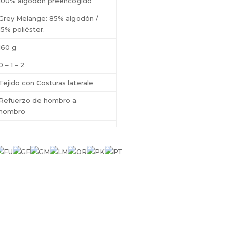
100% algodón preencogido
Grey Melange: 85% algodón /
15% poliéster.
160 g
0 – 1 – 2
Tejido con Costuras laterale
Refuerzo de hombro a
hombro