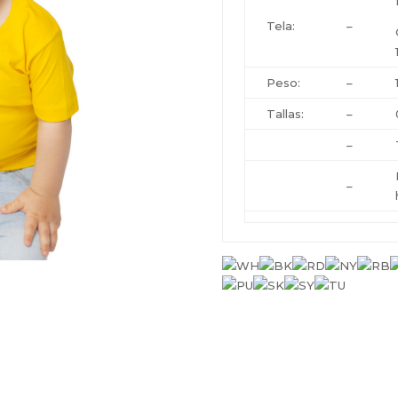
Tela:
–
Peso:
–
Tallas:
–
–
–