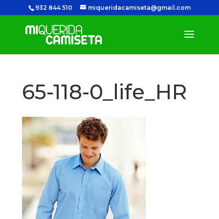
932 844 510
miqueridacamiseta@gmail.com
65-118-0_life_HR