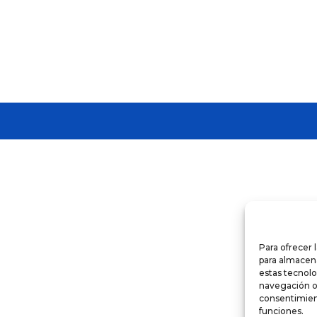
Para ofrecer 
para almacena
estas tecnol
navegación o l
consentimient
funciones.