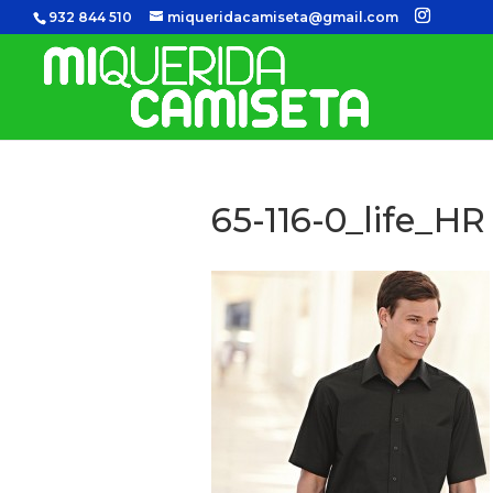
932 844 510
miqueridacamiseta@gmail.com
65-116-0_life_HR