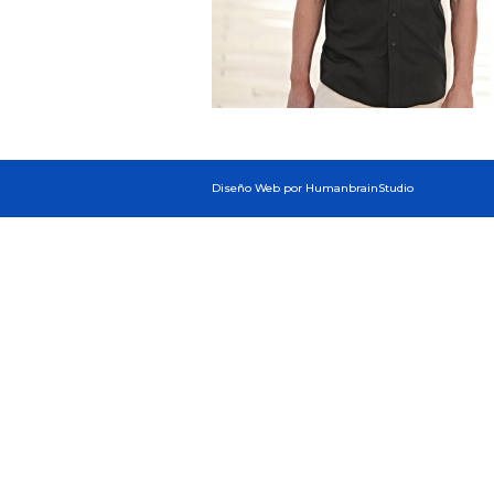
Diseño Web por HumanbrainStudio