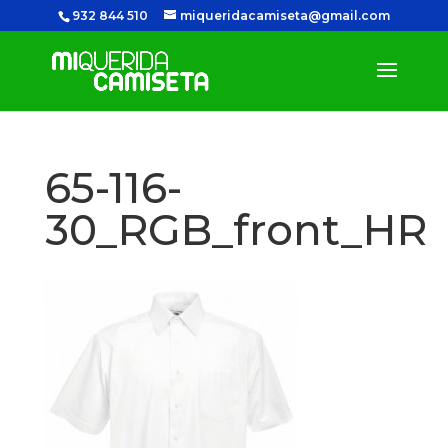
932 844 510
miqueridacamiseta@gmail.com
65-116-
30_RGB_front_HR