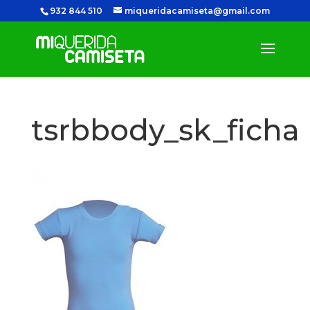
932 844 510
miqueridacamiseta@gmail.com
tsrbbody_sk_ficha