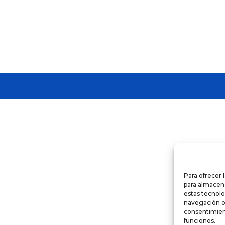
Para ofrecer 
para almacena
estas tecnol
navegación o l
consentimient
funciones.