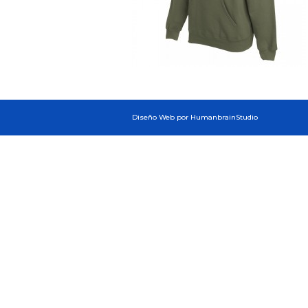
Diseño Web por HumanbrainStudio