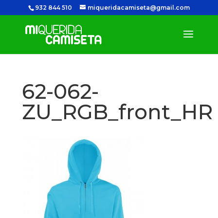
932 844 510
miqueridacamiseta@gmail.com
62-062-
ZU_RGB_front_HR