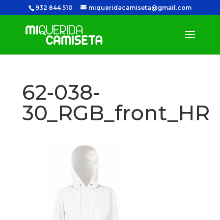
932 844 510
miqueridacamiseta@gmail.com
62-038-
30_RGB_front_HR