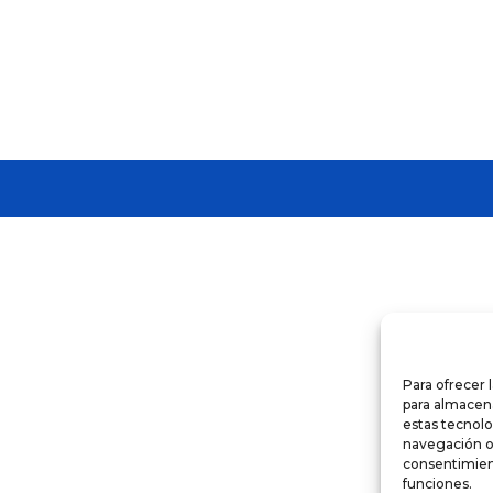
Para ofrecer 
para almacena
estas tecnol
navegación o l
consentimient
funciones.