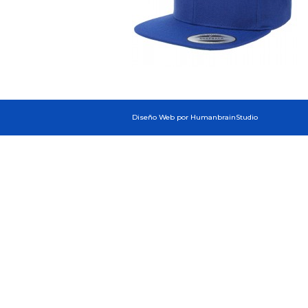
Diseño Web por HumanbrainStudio