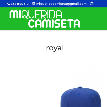
932 844 510
miqueridacamiseta@gmail.com
royal