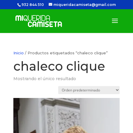
932 844 510
miqueridacamiseta@gmail.com
Inicio
/ Productos etiquetados “chaleco clique”
chaleco clique
Mostrando el único resultado