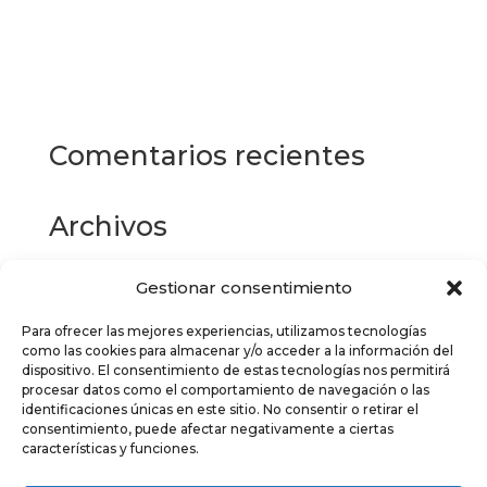
Este
producto
Seleccionar opciones
tiene
múltiples
variantes.
Las
Comentarios recientes
opciones
se
pueden
Archivos
elegir
en
la
Gestionar consentimiento
Categorías
página
de
Para ofrecer las mejores experiencias, utilizamos tecnologías
No hay categorías
como las cookies para almacenar y/o acceder a la información del
producto
dispositivo. El consentimiento de estas tecnologías nos permitirá
Meta
procesar datos como el comportamiento de navegación o las
identificaciones únicas en este sitio. No consentir o retirar el
Acceder
consentimiento, puede afectar negativamente a ciertas
características y funciones.
Feed de entradas