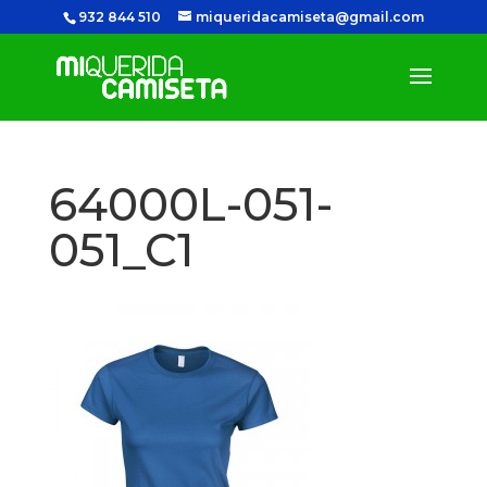
932 844 510
miqueridacamiseta@gmail.com
64000L-051-
051_C1