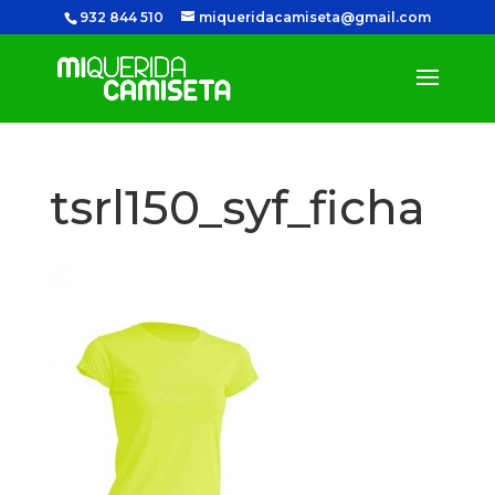
932 844 510
miqueridacamiseta@gmail.com
tsrl150_syf_ficha