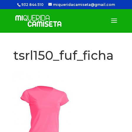
932 844 510
miqueridacamiseta@gmail.com
tsrl150_fuf_ficha