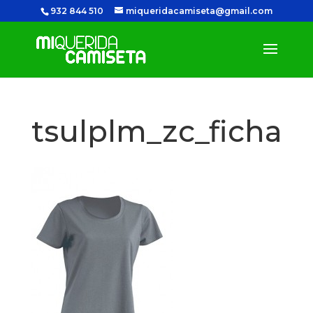
932 844 510
miqueridacamiseta@gmail.com
tsulplm_zc_ficha