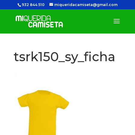
932 844 510
miqueridacamiseta@gmail.com
tsrk150_sy_ficha