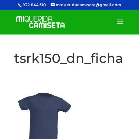
932 844 510
miqueridacamiseta@gmail.com
tsrk150_dn_ficha