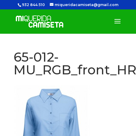
932 844 510
miqueridacamiseta@gmail.com
65-012-
MU_RGB_front_H