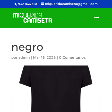
932 844 510
miqueridacamiseta@gmail.com
negro
por
admin
|
Mar 16, 2023
|
0 Comentarios