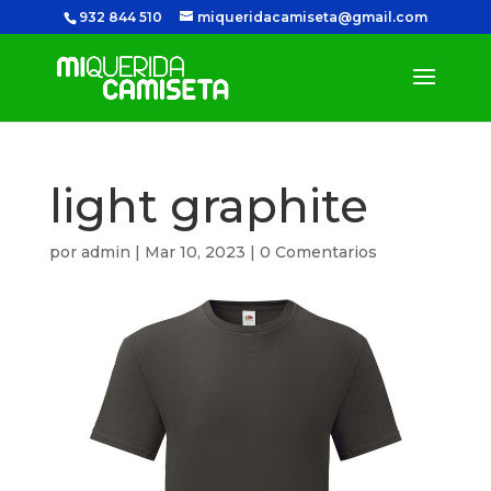
932 844 510
miqueridacamiseta@gmail.com
light graphite
por
admin
|
Mar 10, 2023
|
0 Comentarios