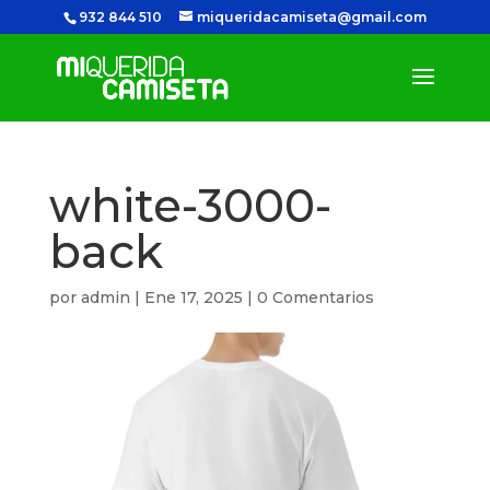
932 844 510
miqueridacamiseta@gmail.com
white-3000-
back
por
admin
|
Ene 17, 2025
|
0 Comentarios