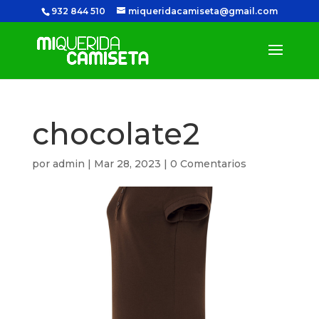
932 844 510
miqueridacamiseta@gmail.com
chocolate2
por
admin
|
Mar 28, 2023
|
0 Comentarios