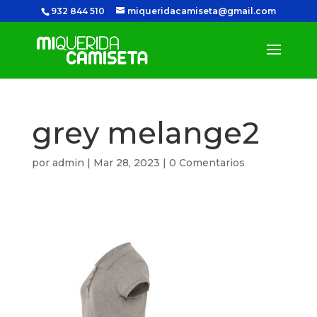
932 844 510
miqueridacamiseta@gmail.com
grey melange2
por
admin
|
Mar 28, 2023
|
0 Comentarios