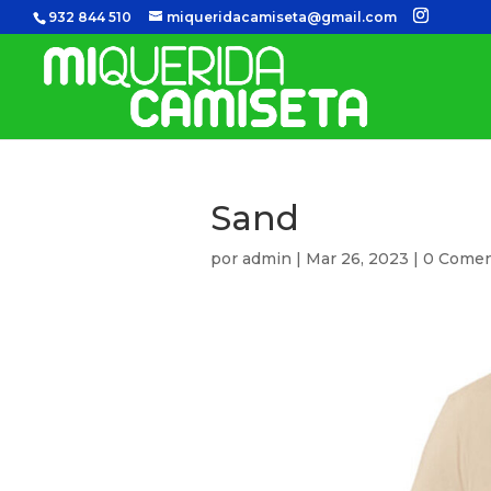
932 844 510
miqueridacamiseta@gmail.com
Sand
por
admin
|
Mar 26, 2023
|
0 Comen