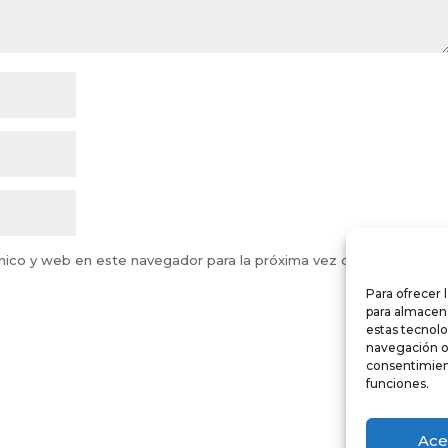
nico y web en este navegador para la próxima vez que comente.
Para ofrecer 
para almacena
estas tecnol
navegación o l
consentimient
funciones.
Ace