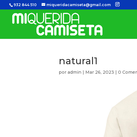
932 844 510
miqueridacamiseta@gmail.com
natural1
por
admin
|
Mar 26, 2023
|
0 Comen