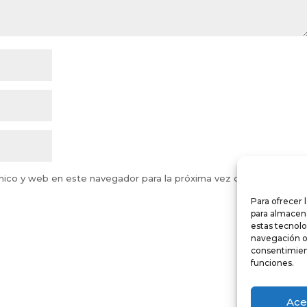
nico y web en este navegador para la próxima vez que comente.
Para ofrecer 
para almacena
estas tecnol
navegación o l
consentimient
funciones.
Ace