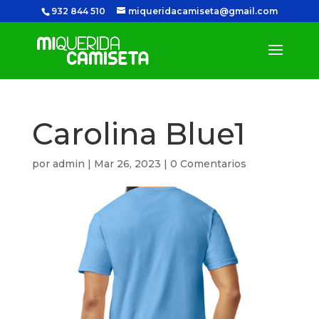
932 844 510
miqueridacamiseta@gmail.com
Carolina Blue1
por
admin
|
Mar 26, 2023
|
0 Comentarios