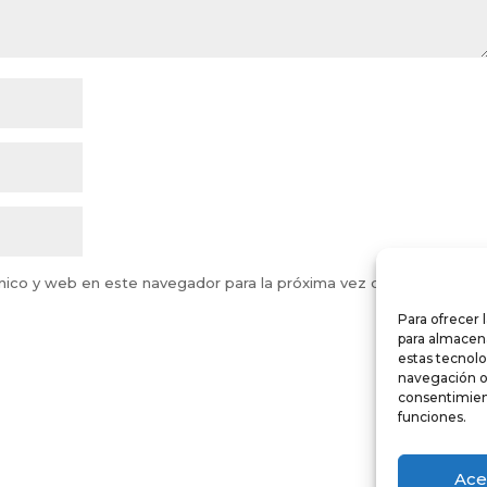
nico y web en este navegador para la próxima vez que comente.
Para ofrecer 
para almacena
estas tecnol
navegación o l
consentimient
funciones.
Ace