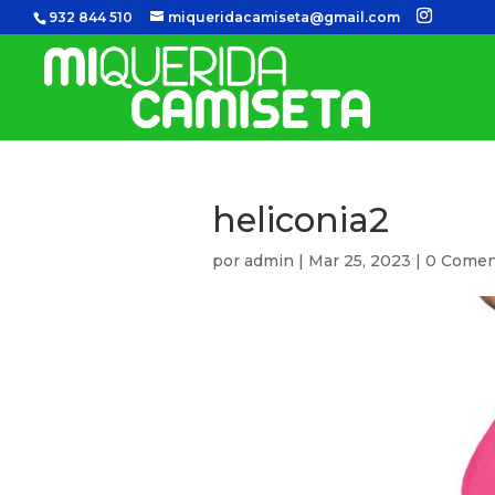
932 844 510
miqueridacamiseta@gmail.com
heliconia2
por
admin
|
Mar 25, 2023
|
0 Comen