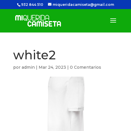
932 844 510
miqueridacamiseta@gmail.com
white2
por
admin
|
Mar 24, 2023
|
0 Comentarios