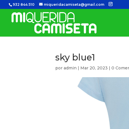
932 844 510
miqueridacamiseta@gmail.com
sky blue1
por
admin
|
Mar 20, 2023
|
0 Comen