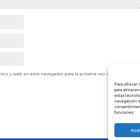
nico y web en este navegador para la próxima vez que comente.
Para ofrecer 
para almacena
estas tecnol
navegación o l
consentimient
funciones.
Ace