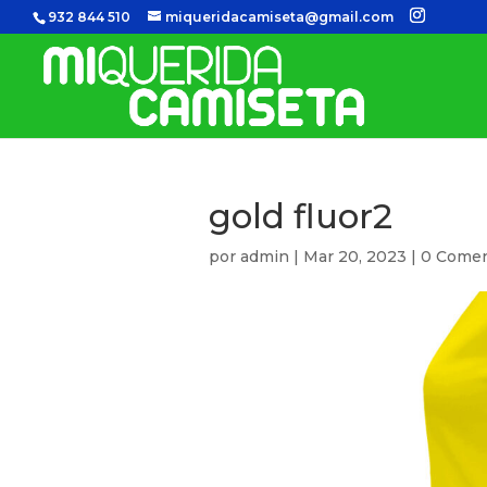
932 844 510
miqueridacamiseta@gmail.com
gold fluor2
por
admin
|
Mar 20, 2023
|
0 Comen