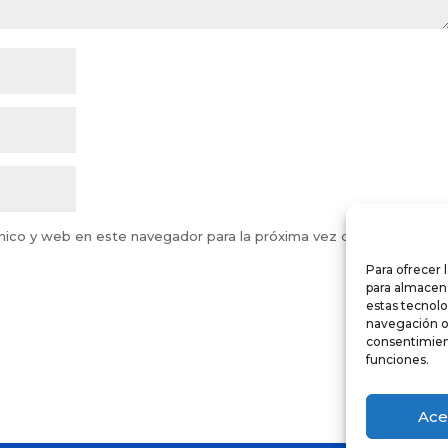
nico y web en este navegador para la próxima vez que comente.
Para ofrecer 
para almacena
estas tecnol
navegación o l
consentimient
funciones.
Ace